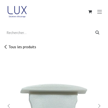
Se rendre au contenu
Tous les produits